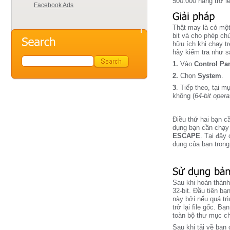
500.000 hàng trở l
Facebook Ads
Thật may là có một
bit và cho phép ch
hữu ích khi chạy t
hãy kiểm tra như s
1.
Vào
Control Pa
2.
Chọn
System
.
3
. Tiếp theo, tại 
không (
64-bit oper
Điều thứ hai bạn c
dụng bạn cần chạy 
ESCAPE
. Tại đây
dụng của bạn tron
Sau khi hoàn thành
32-bit. Đầu tiên bạ
này bởi nếu quá tr
trở lại file gốc. B
toàn bộ thư mục ch
Sau khi tải về bạn