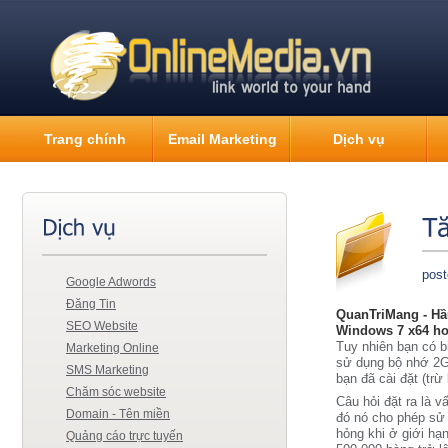
Trang chính
Email Marketing
Dịch vụ
post
Google Adwords
Đăng Tin
QuanTriMang - Hầu
SEO Website
Windows 7 x64 ho
Tuy nhiên bạn có b
Marketing Online
sử dụng bộ nhớ 2G
SMS Marketing
bạn đã cài đặt (trừ
Chăm sóc website
Câu hỏi đặt ra là 
Domain - Tên miền
đó nó cho phép sử
hỏng khi ở giới hạn
Quảng cáo trực tuyến