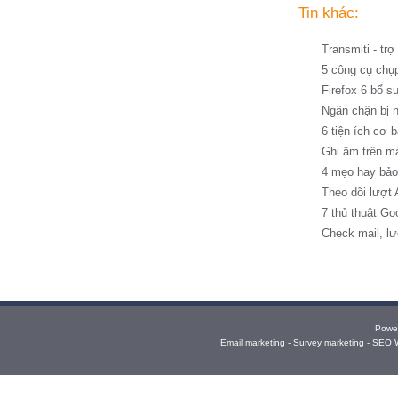
Tin khác:
Transmiti - tr
5 công cụ chụ
Firefox 6 bổ s
Ngăn chặn bị n
6 tiện ích cơ
Ghi âm trên m
4 mẹo hay bảo 
Theo dõi lượt
7 thủ thuật Go
Check mail, l
Powe
Email marketing - Survey marketing - SEO 