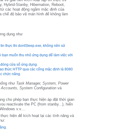
 Hybrid-Stanby, Hibernation, Reboot,
 từ các hoạt động ngầm mặc định của
a chế độ bảo vệ màn hình để không làm
 ứng dụng như
 tin thực thi dontSleep.exe, không nên sử
 khi bạn muốn thu nhỏ ứng dụng để làm việc với
ấn đóng cửa sổ ứng dụng.
giao thức HTTP qua các cổng mặc định là 8080
ác chức năng.
thống như
Task Manager, System, Power
r Accounts, System Configuration
và
g cho phép bạn thực hiện áp đặt thời gian
ou reactivate the PC (from stanby...), hiển
Windows v.v....
hực hiện để kích hoạt lại các tính năng và
hư:
năng.