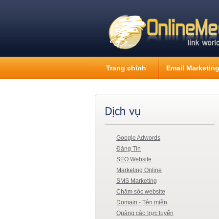
Trang chính
Email Marketin
Google Adwords
Đăng Tin
SEO Website
Marketing Online
SMS Marketing
Chăm sóc website
Domain - Tên miền
Quảng cáo trực tuyến