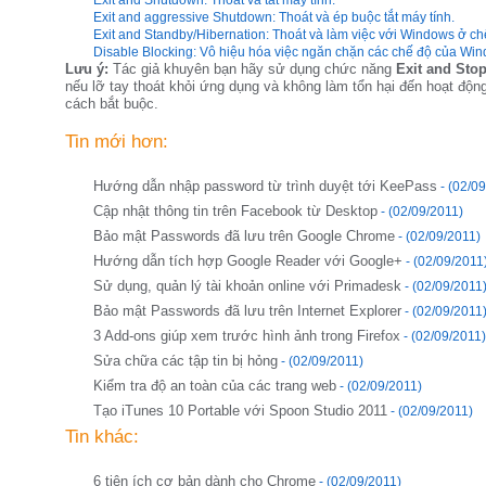
Exit and Shutdown: Thoát và tắt máy tính.
Exit and aggressive Shutdown: Thoát và ép buộc tắt máy tính.
Exit and Standby/Hibernation: Thoát và làm việc với Windows ở c
Disable Blocking: Vô hiệu hóa việc ngăn chặn các chế độ của Wi
Lưu ý:
Tác giả khuyên bạn hãy sử dụng chức năng
Exit and Stop
nếu lỡ tay thoát khỏi ứng dụng và không làm tổn hại đến hoạt độn
cách bắt buộc.
Tin mới hơn:
Hướng dẫn nhập password từ trình duyệt tới KeePass
- (02/0
Cập nhật thông tin trên Facebook từ Desktop
- (02/09/2011)
Bảo mật Passwords đã lưu trên Google Chrome
- (02/09/2011)
Hướng dẫn tích hợp Google Reader với Google+
- (02/09/2011
Sử dụng, quản lý tài khoản online với Primadesk
- (02/09/2011
Bảo mật Passwords đã lưu trên Internet Explorer
- (02/09/2011
3 Add-ons giúp xem trước hình ảnh trong Firefox
- (02/09/2011)
Sửa chữa các tập tin bị hỏng
- (02/09/2011)
Kiểm tra độ an toàn của các trang web
- (02/09/2011)
Tạo iTunes 10 Portable với Spoon Studio 2011
- (02/09/2011)
Tin khác:
6 tiện ích cơ bản dành cho Chrome
- (02/09/2011)