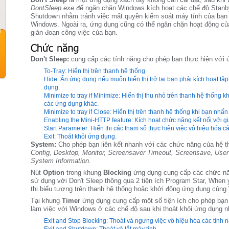
DontSleep.exe
để ngăn chặn Windows kích hoạt các chế độ Stanby,
Shutdown nhằm tránh việc mất quyền kiểm soát máy tính của bạn
Windows. Ngoài ra, ứng dụng cũng có thể ngăn chặn hoạt động củ
gián đoạn công việc của bạn.
Don't Sleep:
cung cấp các tính năng cho phép bạn thực hiện với
To-Tray: Hiển thị trên thanh hệ thống.
Hide: Ẩn ứng dụng nếu muốn hiển thị trở lại bạn phải kích hoạt tập
dụng.
Minimize to tray if Minimize: Hiển thị thu nhỏ trên thanh hệ thống
các ứng dụng khác.
Minimize to tray if Close: Hiển thị trên thanh hệ thống khi bạn nh
Enabling the Mini-HTTP feature: Kích hoạt chức năng kết nối với 
Start Parameter: Hiển thị các tham số thực hiện việc vô hiệu hóa c
Exit: Thoát khỏi ứng dụng.
System:
Cho phép bạn liên kết nhanh với các chức năng của hệ 
Config, Desktop, Monitor, Screensaver Timeout, Screensave, Use
System Information.
Nút
Option
trong khung
Blocking
ứng dụng cung cấp các chức năn
sử dụng với Don't Sleep thông qua 2 tiện ích Program Star, When y
thị biểu tượng trên thanh hệ thống hoặc khởi động ứng dụng cùng 
Tại khung
Timer
ứng dụng cung cấp một số tiện ích cho phép bạn t
làm việc với Windows ở các chế độ sau khi thoát khỏi ứng dụng n
Exit and Stop Blocking: Thoát và ngưng việc vô hiệu hóa các tính 