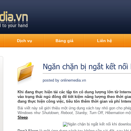
g
Dịch vụ
Bảng giá
Liên hệ
posted by onlinemedia.vn
Khi đang thực hiện tải các tập tin có dung lượng lớn từ Inter
vào trạng thái ngủ đông để tiết kiệm năng lượng theo thời gi
đang thực hiện công việc, tiêu tốn thêm thời gian và phí Inten
Bài viết này sẽ giới thiệu một ứng dụng xách tay nhỏ gọn cho ph
Windows như
Shutdown, Reboot, Stanby, Turn Off, Hibernation
một
Sleep
.
Don't Sleep
là một ứng dụng xách tay không cần cài đặt, sau khi tả