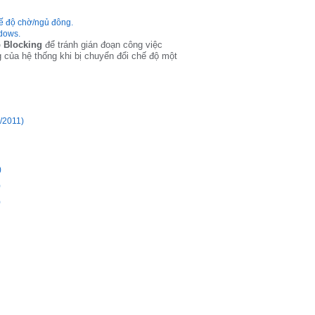
hế độ chờ/ngủ đông.
ndows.
 Blocking
để tránh gián đoạn công việc
g của hệ thống khi bị chuyển đổi chế độ một
9/2011)
)
)
)