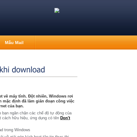
Mẫu Mail
net về máy tính. Đột nhiên, Windows rơi
an mặc định đã làm gián đoạn công việc
rnet của bạn.
ép bạn ngăn chặn các chế độ tự động của
 cách hữu hiệu, ứng dụng có tên
Don't
i về giải nén kích hoạt tập tin thực thi