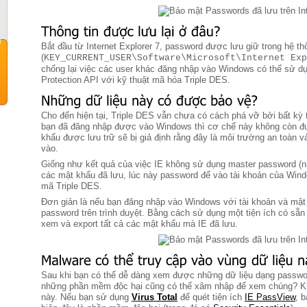
Bắt đầu từ Internet Explorer 7, password được lưu giữ trong hệ thố
(
KEY_CURRENT_USER\Software\Microsoft\Internet Exp
chống lại việc các user khác đăng nhập vào Windows có thể sử 
Protection API với kỹ thuật mã hóa Triple DES.
Cho đến hiện tại, Triple DES vẫn chưa có cách phá vỡ bởi bất kỳ t
bạn đã đăng nhập được vào Windows thì cơ chế này không còn đư
khẩu được lưu trữ sẽ bị giả định rằng đây là môi trường an toàn 
vào.
Giống như kết quả của việc IE không sử dụng master password (n
các mật khẩu đã lưu, lúc này password để vào tài khoản của Wind
mã Triple DES.
Đơn giản là nếu bạn đăng nhập vào Windows với tài khoản và mật
password trên trình duyệt. Bằng cách sử dụng một tiện ích có sẵn
xem và export tất cả các mật khẩu mà IE đã lưu.
Sau khi bạn có thể dễ dàng xem được những dữ liệu dạng password 
những phần mềm độc hại cũng có thể xâm nhập để xem chúng? Khô
này. Nếu bạn sử dụng
Virus Total
để quét tiện ích
IE PassView
, 