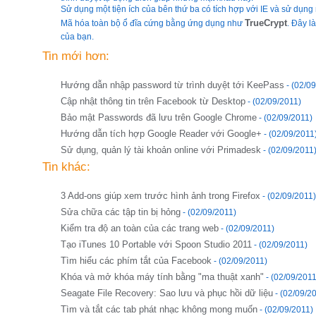
Sử dụng một tiện ích của bên thứ ba có tích hợp với IE và sử dụng
TrueCrypt
Mã hóa toàn bộ ổ đĩa cứng bằng ứng dụng như
. Đây là
của bạn.
Tin mới hơn:
Hướng dẫn nhập password từ trình duyệt tới KeePass
- (02/0
Cập nhật thông tin trên Facebook từ Desktop
- (02/09/2011)
Bảo mật Passwords đã lưu trên Google Chrome
- (02/09/2011)
Hướng dẫn tích hợp Google Reader với Google+
- (02/09/2011
Sử dụng, quản lý tài khoản online với Primadesk
- (02/09/2011
Tin khác:
3 Add-ons giúp xem trước hình ảnh trong Firefox
- (02/09/2011)
Sửa chữa các tập tin bị hỏng
- (02/09/2011)
Kiểm tra độ an toàn của các trang web
- (02/09/2011)
Tạo iTunes 10 Portable với Spoon Studio 2011
- (02/09/2011)
Tìm hiểu các phím tắt của Facebook
- (02/09/2011)
Khóa và mở khóa máy tính bằng "ma thuật xanh"
- (02/09/2011
Seagate File Recovery: Sao lưu và phục hồi dữ liệu
- (02/09/2
Tìm và tắt các tab phát nhạc không mong muốn
- (02/09/2011)