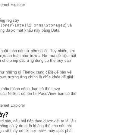
ng registry
) và
lorer\IntelliForms\Storage2
dụng được mật khẩu này bằng Data
huật toán nào từ bên ngoài. Tuy nhiên, khi
ợc an toàn như trước. Nơi mà dữ liệu mật
và cho phép các ứng dụng có thể truy cập
hư những gì Firefox cung cấp) để bảo vệ
ows tương ứng chính là chìa khóa để giải
 khẩu thành công, bạn có thể save
 của NirSoft có tên IE PassView, bạn có thể
này, câu hỏi tiếp theo được đặt ra là liệu
ng có lý do gì là không thể cho câu hỏi
bạn sẽ thấy có tới hơn 55% máy quét phát