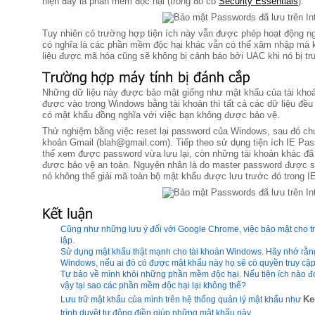
hiện đây là phần mềm độc hại (trong đó có
Security Essentials
).
Tuy nhiên có trường hợp tiện ích này vẫn được phép hoạt động ng
có nghĩa là các phần mềm độc hại khác vẫn có thể xâm nhập mà kh
liệu được mã hóa cũng sẽ không bị cảnh báo bởi UAC khi nó bị tr
Những dữ liệu này được bảo mật giống như mật khẩu của tài kh
được vào trong Windows bằng tài khoản thì tất cả các dữ liệu đều
có mật khẩu đồng nghĩa với việc bạn không được bảo vệ.
Thử nghiệm bằng việc reset lại password của Windows, sau đó chún
khoản Gmail (blah@gmail.com). Tiếp theo sử dụng tiện ích IE Pas
thể xem được password vừa lưu lại, còn những tài khoản khác đ
được bảo vệ an toàn. Nguyên nhân là do master password được sử
nó không thể giải mã toàn bộ mật khẩu được lưu trước đó trong IE
Cũng như những lưu ý đối với Google Chrome, việc bảo mật cho trì
lập.
Sử dụng mật khẩu thật mạnh cho tài khoản Windows. Hãy nhớ rằng 
Windows, nếu ai đó có được mật khẩu này họ sẽ có quyền truy cập 
Tự bảo về mình khỏi những phần mềm độc hại. Nếu tiện ích nào đó
vậy tại sao các phần mềm độc hại lại không thể?
Ke
Lưu trữ mật khẩu của mình trên hệ thống quản lý mật khẩu như
trình duyệt tự động điền giúp những mật khẩu này.