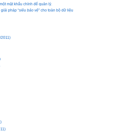
 một mật khẩu chính để quản lý.
 giải pháp “
siêu bảo vệ
” cho toàn bộ dữ liệu
9/2011)
)
)
)
011)