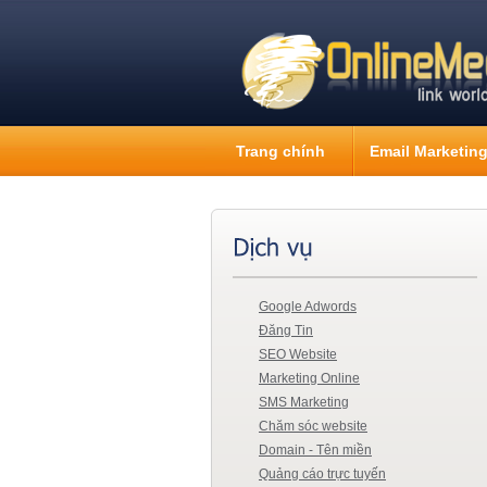
Trang chính
Email Marketin
Google Adwords
Đăng Tin
SEO Website
Marketing Online
SMS Marketing
Chăm sóc website
Domain - Tên miền
Quảng cáo trực tuyến