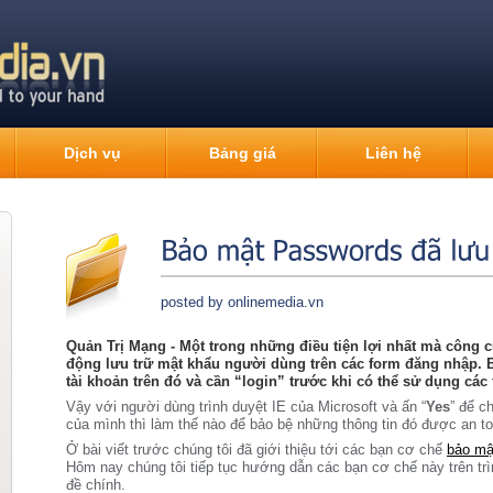
g
Dịch vụ
Bảng giá
Liên hệ
posted by onlinemedia.vn
Quản Trị Mạng - Một trong những điều tiện lợi nhất mà công c
động lưu trữ mật khẩu người dùng trên các form đăng nhập. B
tài khoản trên đó và cần “login” trước khi có thể sử dụng các 
Vậy với người dùng trình duyệt IE của Microsoft và ấn “
Yes
” để c
của mình thì làm thế nào để bảo bệ những thông tin đó được an t
Ở bài viết trước chúng tôi đã giới thiệu tới các bạn cơ chế
bảo mậ
Hôm nay chúng tôi tiếp tục hướng dẫn các bạn cơ chế này trên trì
đề chính.