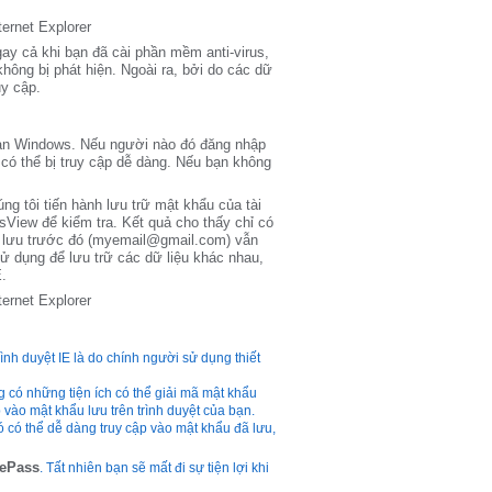
ay cả khi bạn đã cài phần mềm anti-virus,
ông bị phát hiện. Ngoài ra, bởi do các dữ
uy cập.
oản Windows. Nếu người nào đó đăng nhập
 có thể bị truy cập dễ dàng. Nếu bạn không
g tôi tiến hành lưu trữ mật khẩu của tài
sView để kiểm tra. Kết quả cho thấy chỉ có
ã lưu trước đó (myemail@gmail.com) vẫn
 dụng để lưu trữ các dữ liệu khác nhau,
.
nh duyệt IE là do chính người sử dụng thiết
có những tiện ích có thể giải mã mật khẩu
vào mật khẩu lưu trên trình duyệt của bạn.
 có thể dễ dàng truy cập vào mật khẩu đã lưu,
ePass
. Tất nhiên bạn sẽ mất đi sự tiện lợi khi